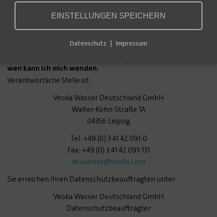
geben. Welche Daten im Einzelnen verarbeitet und in welcher
EINSTELLUNGEN SPEICHERN
Weise diese genutzt werden, richtet sich maßgeblich nach den
jeweils mit Ihnen vereinbarten vertraglichen Pflichten für die
Lieferung von Waren und Dienstleistungen.
Datenschutz
Impressum
1. Wer ist für die Datenverarbeitung verantwortlich und an
wen kann ich mich wenden.
Verantwortliche Stelle ist:
Veolia Wasser Deutschland GmbH
Walter-Köhn-Straße 1A
04356 Leipzig
Tel: +49 (0) 3 41 42 091-0
Fax: +49 (0) 3 41 42 091-131
de.wasser
@veolia.com
Sie erreichen Ihren Datenschutzbeauftragten unter:
Veolia Wasser Deutschland GmbH
Datenschutzbeauftragter