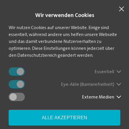
SUCHE
VEOLIA.DE
Wir verwenden Cookies
Sie befinden sich hier:
Wir nutzen Cookies auf unserer Website. Einige sind
Startseite
Datenschutz
Informationspflichten für Lieferanten
essentiell, während andere uns helfen unsere Webseite
und das damit verbundene Nutzerverhalten zu
optimieren. Diese Einstellungen können jederzeit über
den Datenschutzbereich geändert werden.
Informationspflichten
für Lieferanten
Essentiell
Eye-Able (Barrierefreiheit)
Die nachfolgenden Datenschutzhinweise geben einen
Überblick über die Erhebung, Verarbeitung und Nutzung Ihrer
Externe Medien
Daten.
Mit den folgenden Informationen möchten wir Ihnen einen
ALLE AKZEPTIEREN
Überblick über die Verarbeitung Ihrer personenbezogenen
Daten durch uns und Ihre Rechte aus dem Datenschutzrecht