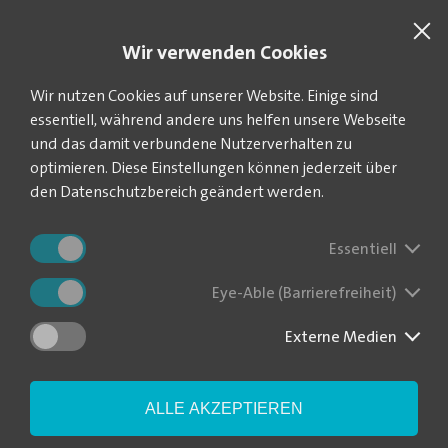
SUCHE
VEOLIA.DE
Wir verwenden Cookies
Sie befinden sich hier:
Startseite
Freibäder
Freibad Rehau
Wir nutzen Cookies auf unserer Website. Einige sind
essentiell, während andere uns helfen unsere Webseite
und das damit verbundene Nutzerverhalten zu
optimieren. Diese Einstellungen können jederzeit über
Willkommen im
den Datenschutzbereich geändert werden.
Freibad Rehau!
Essentiell
Eye-Able (Barrierefreiheit)
Externe Medien
ALLE AKZEPTIEREN