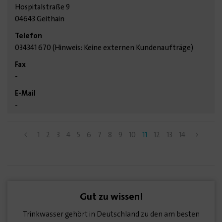
Hospitalstraße 9
04643 Geithain
034341 670 (Hinweis: Keine externen Kundenaufträge)
-
-
1
2
3
4
5
6
7
8
9
10
11
12
13
14
Gut zu wissen!
Trinkwasser gehört in Deutschland zu den am besten