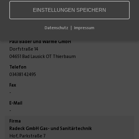
Fachbetriebe für Ihren Standort.
EINSTELLUNGEN SPEICHERN
Bitte wählen Sie Ihren Standort aus
Datenschutz
Impressum
Paul Bäder und Wärme GmbH
Dorfstraße 14
04651 Bad Lausick OT Thierbaum
034381 42495
-
-
Radeck GmbH Gas- und Sanitärtechnik
Hof, Parkstraße 7