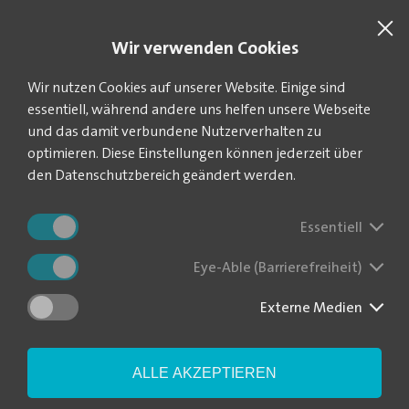
SUCHE
VEOLIA.DE
Wir verwenden Cookies
Sie befinden sich hier:
Wir nutzen Cookies auf unserer Website. Einige sind
Startseite
Service
Installateurverzeichnis
essentiell, während andere uns helfen unsere Webseite
und das damit verbundene Nutzerverhalten zu
optimieren. Diese Einstellungen können jederzeit über
den Datenschutzbereich geändert werden.
Installateurverzeichnis
Essentiell
Sie suchen für Arbeiten an Ihrer Hausinstallation einen
Fachbetrieb in Ihrer Nähe? In unserem Installateurverzeichnis
Eye-Able (Barrierefreiheit)
finden Sie ausgewählte Firmen für Installations- und
Instandhaltungsarbeiten. Sie können sich die Unternehmen
Externe Medien
alphabetisch sortiert anzeigen lassen oder nach dem
Unternehmenssitz.
ALLE AKZEPTIEREN
Hier finden Sie eine Aufstellung ausgewählter