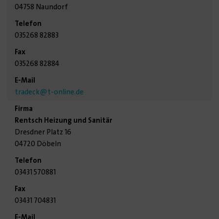
04758 Naundorf
035268 82883
035268 82884
tradeck
@t-online.de
Rentsch Heizung und Sanitär
Dresdner Platz 16
04720 Döbeln
03431 570881
03431 704831