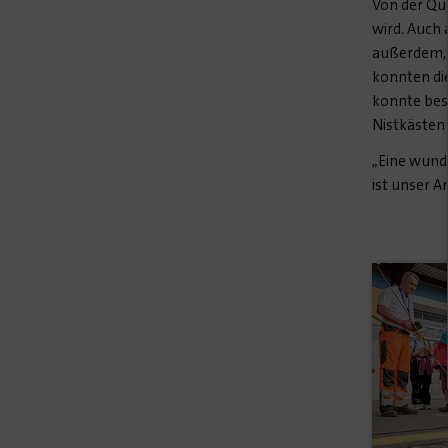
Von der Qu
wird. Auch
außerdem, w
konnten di
konnte bes
Nistkästen
„Eine wunde
ist unser A