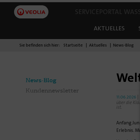
SERVICEPORTAL WAS
AKTUELLES
Sie befinden sich hier:
Startseite
Aktuelles
News-Blog
Welt
News-Blog
Kundennewsletter
|
11.06.2026
über die Klä
ist.
Anfang Jun
Erlebnis. M