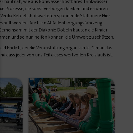
der hautnah, wie aus Rohwasser kostbares Trinkwasser
xe Prozesse, die sonst verborgen bleiben und erfuhren
m Veolia Betriebshof warteten spannende Stationen: Hier
espült werden. Auch ein Abfallentsorgungsfahrzeug
Gemeinsam mit der Diakonie Döbeln bauten die Kinder
ahmen und so nun helfen können, die Umwelt zu schützen.
l Ehrlich, der die Veranstaltung organisierte. Genau das
 dass jeder von uns Teil dieses wertvollen Kreislaufs ist.