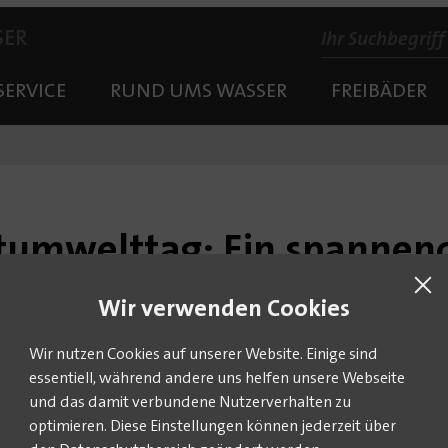
SER
SERVICE
RUND UMS WASSER
FREIBÄDER
umwelttag: Ein spannende
Wir verwenden Cookies
Rund 300 Drittklässler erlebten Anfang Juni bei Veolia in Döbeln einen
ranlage bis zum Betriebshof – die jungen Besucher entdeckten hautnah, w
Wir nutzen Cookies auf unserer Website. Einige sind
essentiell, während andere uns helfen unsere Webseite
i öffnete Veolia in Döbeln seine Türen für rund 300 Drittklässler
und das damit verbundene Nutzerverhalten zu
it großem Engagement zeigten die Veolia Wasserexperten den jungen
optimieren. Diese Einstellungen können jederzeit über