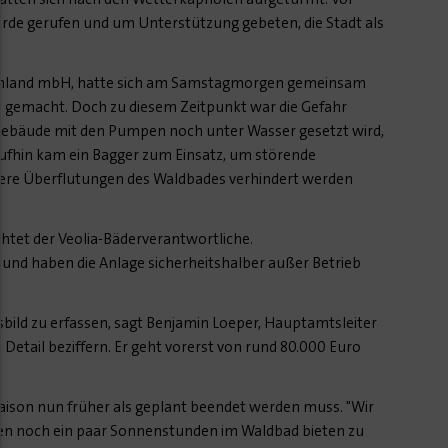
rde gerufen und um Unterstützung gebeten, die Stadt als
utschland mbH, hatte sich am Samstagmorgen gemeinsam
den gemacht. Doch zu diesem Zeitpunkt war die Gefahr
kgebäude mit den Pumpen noch unter Wasser gesetzt wird,
raufhin kam ein Bagger zum Einsatz, um störende
itere Überflutungen des Waldbades verhindert werden
htet der Veolia-Bäderverantwortliche.
nd haben die Anlage sicherheitshalber außer Betrieb
ild zu erfassen, sagt Benjamin Loeper, Hauptamtsleiter
Detail beziffern. Er geht vorerst von rund 80.000 Euro
saison nun früher als geplant beendet werden muss. "Wir
agen noch ein paar Sonnenstunden im Waldbad bieten zu