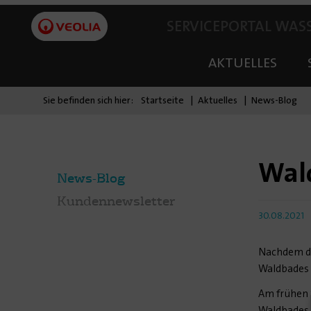
SERVICEPORTAL WAS
AKTUELLES
Sie befinden sich hier:
Startseite
Aktuelles
News-Blog
Wald
News-Blog
Kundennewsletter
30.08.2021
Nachdem der
Waldbades f
Am frühen 
Waldbades v