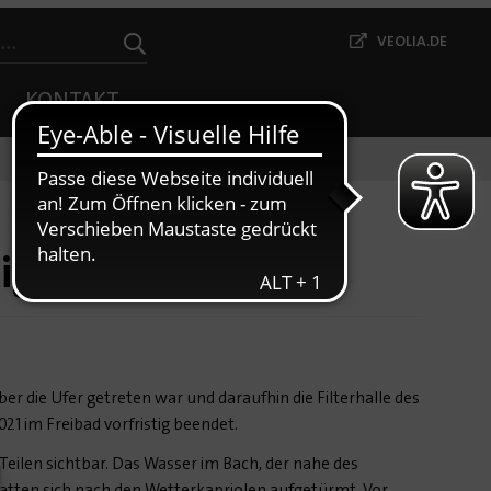
VEOLIA.DE
KONTAKT
ig schließen
r die Ufer getreten war und daraufhin die Filterhalle des
21 im Freibad vorfristig beendet.
len sichtbar. Das Wasser im Bach, der nahe des
 hatten sich nach den Wetterkapriolen aufgetürmt. Vor