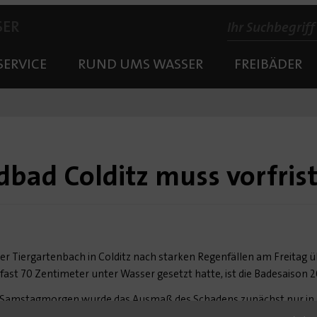
SER
SERVICE
RUND UMS WASSER
FREIBÄDER
bad Colditz muss vorfrist
 Tiergartenbach in Colditz nach starken Regenfällen am Freitag übe
ast 70 Zentimeter unter Wasser gesetzt hatte, ist die Badesaison 20
Samstagmorgen wurde das Ausmaß des Schadens zunächst nur in Tei
erläuft, konnte nicht mehr richtig ablaufen. Zu viele Hindernisse