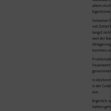
allem stör
Eigentümeri
Sebastian 
mit Detlef 
längst nic
weil der Ba
Ablagerung
konnten, er
Problematis
Feuerwehrk
genommen
In Abstimm
in der Cold
aus.
Ärgerlich, 
hatten geh