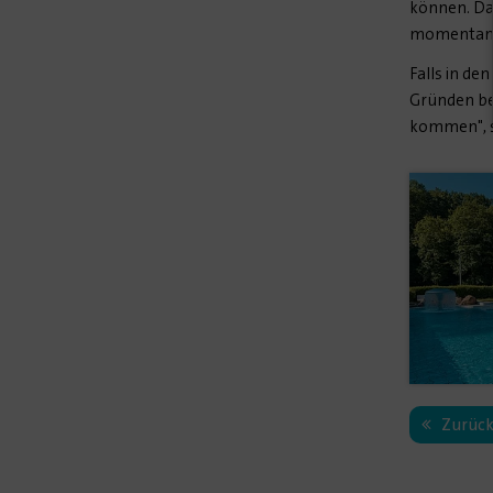
können. Da
momentan z
Falls in d
Gründen ber
kommen", s
Zurüc