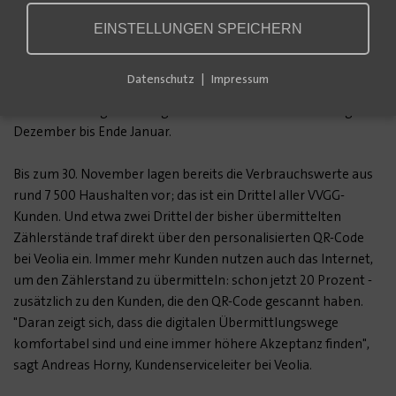
der Veolia Wasser Deutschland GmbH in Grimma zu
übermitteln. Das hängt mit dem Wechsel des Verbandes vom
EINSTELLUNGEN SPEICHERN
Privatrecht ins öffentliche Recht zum 1. Januar 2023
zusammen. Deshalb müssen die Jahresrechnungen schon bis
Datenschutz
Impressum
Ende Januar verschickt werden. In den Jahren zuvor erstreckte
sich die Stichtagsablesung über den Zeitraum von Anfang
Dezember bis Ende Januar.
Bis zum 30. November lagen bereits die Verbrauchswerte aus
rund 7 500 Haushalten vor; das ist ein Drittel aller VVGG-
Kunden. Und etwa zwei Drittel der bisher übermittelten
Zählerstände traf direkt über den personalisierten QR-Code
bei Veolia ein. Immer mehr Kunden nutzen auch das Internet,
um den Zählerstand zu übermitteln: schon jetzt 20 Prozent -
zusätzlich zu den Kunden, die den QR-Code gescannt haben.
"Daran zeigt sich, dass die digitalen Übermittlungswege
komfortabel sind und eine immer höhere Akzeptanz finden",
sagt Andreas Horny, Kundenserviceleiter bei Veolia.