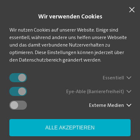
SUCHE
VEOLIA.DE
Wir verwenden Cookies
Sie befinden sich hier:
Startseite
Aktuelles
News-Blog
Wir nutzen Cookies auf unserer Website. Einige sind
essentiell, während andere uns helfen unsere Webseite
und das damit verbundene Nutzerverhalten zu
optimieren. Diese Einstellungen können jederzeit über
Stichtagsablesung
den Datenschutzbereich geändert werden.
vorgezogen
Essentiell
Eye-Able (Barrierefreiheit)
|
Weil der Versorgungsverband Grimma-Geithain zum 1.
01.12.2022
Januar 2023 ins öffentliche Recht wechselt, müssen die Kunden
schon bis zum 9. Dezember ihre Zählerstände übermitteln.
Externe Medien
Früher als in den Jahren zuvor sind die Kunden des
Versorgungsverbandes Grimma-Geithain (VVGG) aufgefordert,
ALLE AKZEPTIEREN
ihren Wasserzählerstand abzulesen und an den Kundenservice