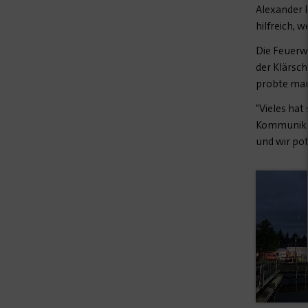
Alexander P
hilfreich, 
Die Feuerw
der Klärsch
probte man
"Vieles hat
Kommunikat
und wir pot