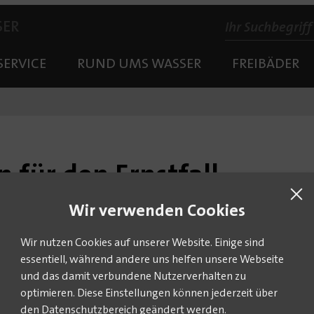
SER
SERVICE
RUND UMS WASSER
FREIBÄDER
 für den Ernstfall
Wir verwenden Cookies
|
Ein Notfall auf der Kläranlage in Bad Münder: Zwei Mitarbeiter werden n
rschwunden. Die Feuerwehr wird informiert und rückt sofort aus. Eine Ret
Wir nutzen Cookies auf unserer Website. Einige sind
essentiell, während andere uns helfen unsere Webseite
cht und Sirenen rückten die Kameradinnen und Kameraden der Freiwi
und das damit verbundene Nutzerverhalten zu
ch der Alarmierung die Kläranlage am Osterberg, wo das Abwasse
optimieren. Diese Einstellungen können jederzeit über
wird. Neun Fahrzeuge mit 39 Feuerwehrleuten. Ein Großaufgebot.
den Datenschutzbereich geändert werden.