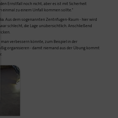
en Ernstfall noch nicht, aber es ist mit Sicherheit
doch einmal zu einem Unfall kommen sollte."
lia. Aus dem sogenannten Zentrifugen-Raum - hier wird
ar schlecht, die Lage unübersichtlich. Anschließend
ecken.
ie man verbessern könnte, zum Beispiel in der
ßig organisieren - damit niemand aus der Übung kommt
r.