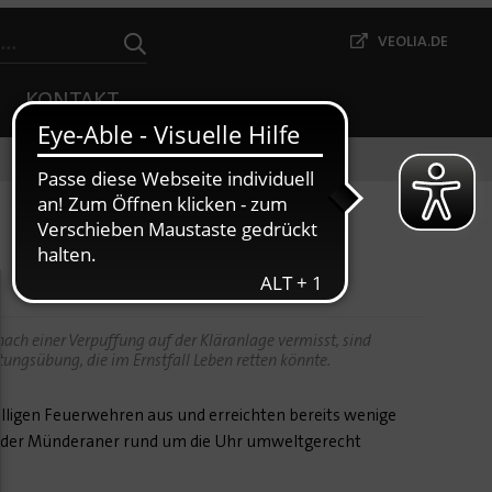
VEOLIA.DE
KONTAKT
ach einer Verpuffung auf der Kläranlage vermisst, sind
tungsübung, die im Ernstfall Leben retten könnte.
lligen Feuerwehren aus und erreichten bereits wenige
r der Münderaner rund um die Uhr umweltgerecht