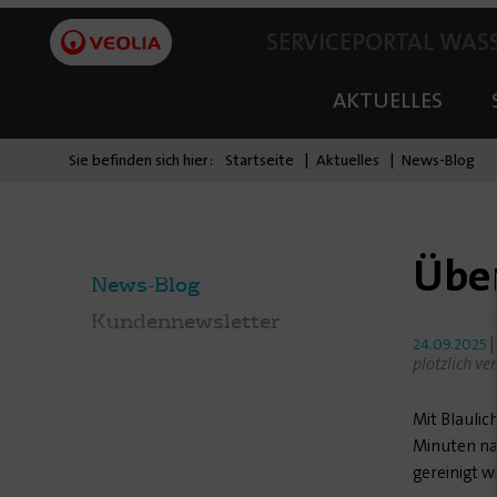
SERVICEPORTAL WAS
AKTUELLES
Sie befinden sich hier:
Startseite
Aktuelles
News-Blog
Üben
News-Blog
Kundennewsletter
24.09.2025
plötzlich ve
Mit Blauli
Minuten na
gereinigt 