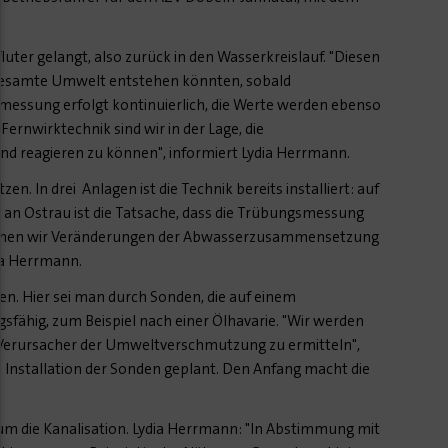
uter gelangt, also zurück in den Wasserkreislauf. "Diesen
e gesamte Umwelt entstehen könnten, sobald
gsmessung erfolgt kontinuierlich, die Werte werden ebenso
Fernwirktechnik sind wir in der Lage, die
d reagieren zu können", informiert Lydia Herrmann.
In drei Anlagen ist die Technik bereits installiert: auf
 an Ostrau ist die Tatsache, dass die Trübungsmessung
kommen wir Veränderungen der Abwasserzusammensetzung
dia Herrmann.
en. Hier sei man durch Sonden, die auf einem
fähig, zum Beispiel nach einer Ölhavarie. "Wir werden
en Verursacher der Umweltverschmutzung zu ermitteln",
ie Installation der Sonden geplant. Den Anfang macht die
m die Kanalisation. Lydia Herrmann: "In Abstimmung mit