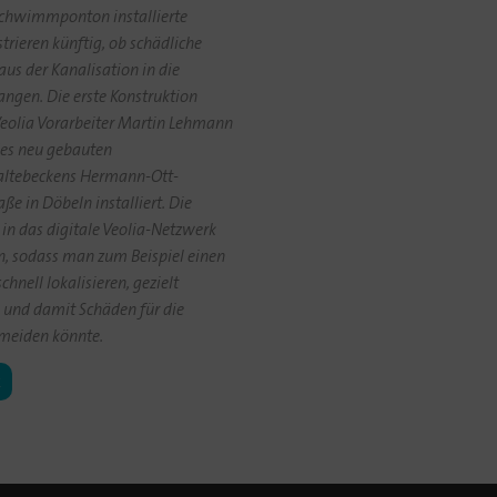
chwimmponton installierte
trieren künftig, ob schädliche
us der Kanalisation in die
ngen. Die erste Konstruktion
eolia Vorarbeiter Martin Lehmann
es neu gebauten
altebeckens Hermann-Ott-
ße in Döbeln installiert. Die
in das digitale Veolia-Netzwerk
, sodass man zum Beispiel einen
chnell lokalisieren, gezielt
und damit Schäden für die
meiden könnte.
k