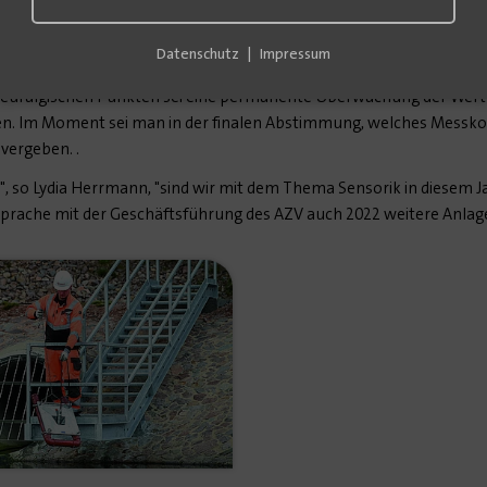
erzweckverband Döbeln-Jahnatal suchen wir sensible Knotenpunkt
e stark belastete Produktionsabwässer in die Kanalisation geleitet w
Datenschutz
Impressum
und das Redoxpontial bestimmt, ein Indikator für die Einleitung vo
neuralgischen Punkten sei eine permanente Überwachung der Werte
. Im Moment sei man in der finalen Abstimmung, welches Messko
vergeben. .
", so Lydia Herrmann, "sind wir mit dem Thema Sensorik in diese
prache mit der Geschäftsführung des AZV auch 2022 weitere Anlage