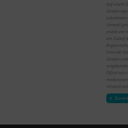
Auf einem S
Sonden regis
Substanzen a
Umwelt gela
wurde von V
am Zulauf d
Regenrückh
Schmidt-Stra
Sonden sind 
eingebunden
Ölfilm sehr s
eindämmen 
Umwelt ver
Zurüc