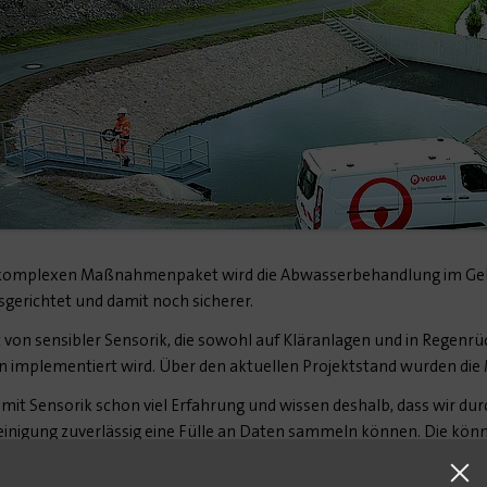
komplexen Maßnahmenpaket wird die Abwasserbehandlung im Geb
usgerichtet und damit noch sicherer.
t von sensibler Sensorik, die sowohl auf Kläranlagen und in Regenr
on implementiert wird. Über den aktuellen Projektstand wurden die
mit Sensorik schon viel Erfahrung und wissen deshalb, dass wir du
inigung zuverlässig eine Fülle an Daten sammeln können. Die kön
der zumindest frühzeitig davon zu erfahren, um schneller reagier
asser bei der Veolia Wasser Deutschland GmbH. Veolia arbeitet al