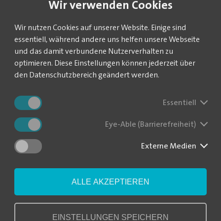
Wir verwenden Cookies
ojekt gemeinsam realisiert.
Wir nutzen Cookies auf unserer Website. Einige sind
ist die Trübungsmessung, bevor das gereinigte Abwasser in den Vorfl
essentiell, während andere uns helfen unsere Webseite
ssen wir sehr genau detektieren, weil ansonsten Nachteile für di
und das damit verbundene Nutzerverhalten zu
tes Wasser wegfließt", schildert die Veolia-Referentin. Die Trübun
optimieren. Diese Einstellungen können jederzeit über
ich an das Prozessleitsystem übertragen. Ein großer Vorteil: "Durch 
den Datenschutzbereich geändert werden.
ssung in Echtzeit zu verfolgen und bei Veränderungen entsprechen
ahr wurde damit begonnen, das Projekt Trübungsmessung umzusetzen. 
Essentiell
lagen in Döbeln-Masten, in Westewitz und in Ostrau. Das Besondere
zlich im Zulauf der Kläranlage implementiert wurde. "Damit be
Eye-Able (Barrierefreiheit)
r mit und können entsprechend früher aktiv werden", erläutert Ly
Externe Medien
große Aspekte im Bereich Sensorik betrifft die Regenrückhaltebeck
on installiert sind, noch schneller im Sinne der Umwelt handlungs
 nur frühzeitig alarmiert, sondern es steigen auch die Chancen d
ie Projektleiterin. Für insgesamt sechs Regenrückhaltebecken ist d
ALLE AKZEPTIEREN
to-Schmidt-Straße in Döbeln.
zt geht es bei der Überwachung der Abwasserbeschaffenheit auch u
EINSTELLUNGEN SPEICHERN