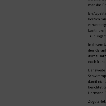
man das Pr
Ein Aspekt 
Bereich mü
verunreinig
kontinuierl
Trübungsme
In diesem J
den Kläran
dort zusät
noch frühe
Der zweite 
Schwimmpont
damit nicht
berichtet d
Hermann-Ot
Zuguterlet