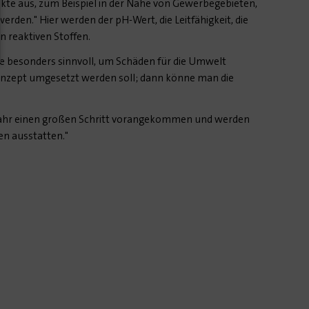
e aus, zum Beispiel in der Nähe von Gewerbegebieten,
erden." Hier werden der pH-Wert, die Leitfähigkeit, die
n reaktiven Stoffen.
 besonders sinnvoll, um Schäden für die Umwelt
nzept umgesetzt werden soll; dann könne man die
m Jahr einen großen Schritt vorangekommen und werden
n ausstatten."