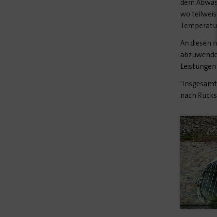
dem Abwass
wo teilweis
Temperatur 
An diesen 
abzuwenden
Leistungen 
"Insgesamt
nach Rücks