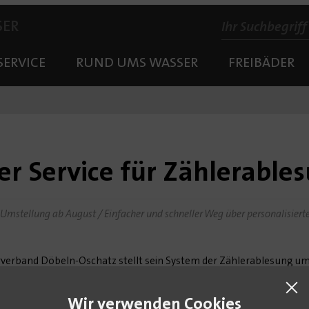
SER
SERVICE
RUND UMS WASSER
FREIBÄDER
r Service für Zählerable
Umstellung ab August / Einfacher und schneller Weg über personalisier
verband Döbeln-Oschatz stellt sein System der Zählerablesung um
 übermittelt. "Das bringt einige Vorteile und verschafft dem Kunden 
tender Bereichsleiter Kundenservice bei der Veolia Wasser Deutsc
Wir verwenden Cookies