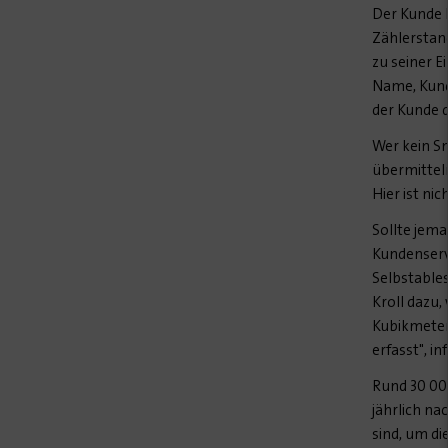
Der Kunde 
Zählerstand
zu seiner 
Name, Kund
der Kunde d
Wer kein Sm
übermitteln
Hier ist nic
Sollte jem
Kundenservi
Selbstable
Kroll dazu,
Kubikmeter
erfasst", i
Rund 30 00
jährlich na
sind, um d