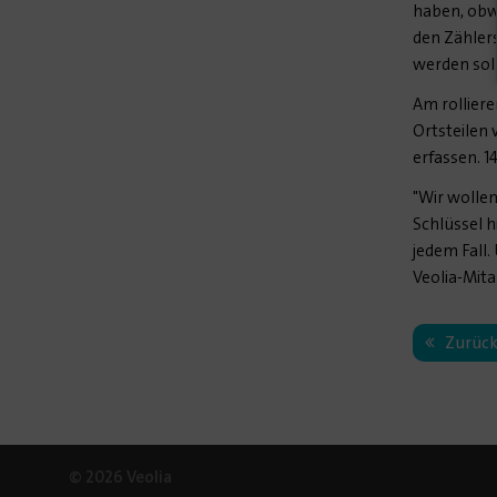
haben, obwo
den Zähler
werden sol
Am rolliere
Ortsteilen 
erfassen. 1
"Wir wolle
Schlüssel h
jedem Fall
Veolia-Mita
Zurüc
© 2026 Veolia