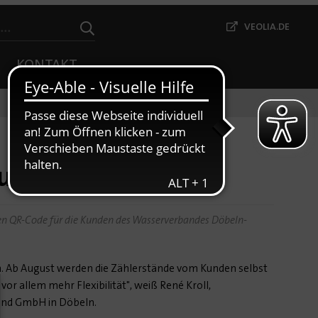
VEOLIA.DE
KONTAKT
sung
ten QR-Code für die Kunden des Wasserverbandes Döbeln-
. Ab August werden die Zählerstände vom Kunden selbst
vor allem mehr Flexibilität", weiß René Kroll,
hland GmbH in Döbeln.