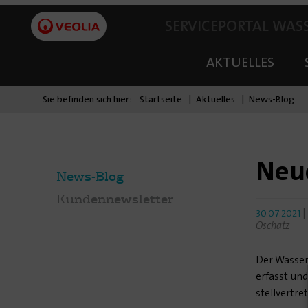
SERVICEPORTAL WAS
AKTUELLES
Sie befinden sich hier:
Startseite
Aktuelles
News-Blog
Neue
News-Blog
Kundennewsletter
|
30.07.2021
Oschatz
Der Wasser
erfasst und
stellvertre