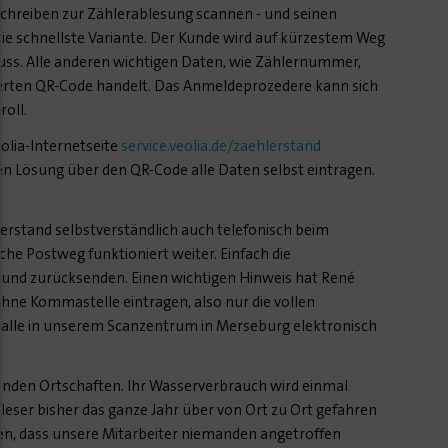
hreiben zur Zählerablesung scannen - und seinen
die schnellste Variante. Der Kunde wird auf kürzestem Weg
uss. Alle anderen wichtigen Daten, wie Zählernummer,
ierten QR-Code handelt. Das Anmeldeprozedere kann sich
roll.
olia-Internetseite
service.veolia.de/zaehlerstand
en Lösung über den QR-Code alle Daten selbst eintragen.
rstand selbstverständlich auch telefonisch beim
he Postweg funktioniert weiter. Einfach die
 und zurücksenden. Einen wichtigen Hinweis hat René
hne Kommastelle eintragen, also nur die vollen
 alle in unserem Scanzentrum in Merseburg elektronisch
den Ortschaften. Ihr Wasserverbrauch wird einmal
bleser bisher das ganze Jahr über von Ort zu Ort gefahren
men, dass unsere Mitarbeiter niemanden angetroffen