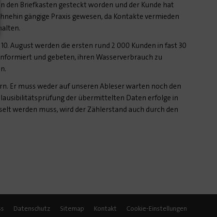
 in den Briefkasten gesteckt worden und der Kunde hat
ohnehin gängige Praxis gewesen, da Kontakte vermieden
halten.
0. August werden die ersten rund 2 000 Kunden in fast 30
n informiert und gebeten, ihren Wasserverbrauch zu
ln.
ern. Er muss weder auf unseren Ableser warten noch den
 Plausibilitätsprüfung der übermittelten Daten erfolge in
selt werden muss, wird der Zählerstand auch durch den
ss
Datenschutz
Sitemap
Kontakt
Cookie-Einstellungen