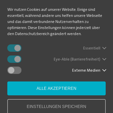
kann künftig mit seinem Smartphone einen QR-Code auf einem Ansc
Wir nutzen Cookies auf unserer Website. Einige sind
 auf diese Weise unkompliziert und sicher übermitteln. "Das wäre 
essentiell, während andere uns helfen unsere Webseite
Eingabemaske geleitet, wo er nur noch den Zählerstand eintragen m
und das damit verbundene Nutzerverhalten zu
ennummer sind bereits hinterlegt, da es sich um einen personalis
optimieren. Diese Einstellungen können jederzeit über
amit sparen. Das funktioniert alles automatisch", versichert René K
den Datenschutzbereich geändert werden.
artphone besitzt, kann seinen Zählerstand auch online über die Ve
. Einziger Nachteil: Der Kunde muss anders als mit der komfortabl
Essentiell
hts hinterlegt.
and weder Smartphone noch Computer nutzen, kann er seinen Zähle
Eye-Able (Barrierefreiheit)
ce unter der Rufnummer 03431/6556 übermitteln. Auch der klassisc
sekarte mit einem blauen oder schwarzen Kugelschreiber ausfüllen
Externe Medien
 weil dieser Fehler immer wieder gemacht werde: Den Zählerstand o
. Dann ausreichend frankieren und abschicken. "Die Karten werden
nformiert der stellvertretende Veolia-Bereichsleiter.
ALLE AKZEPTIEREN
0 Kunden leben in den zum Wasserverband Döbeln-Oschatz gehören
ch dem rollierenden System erfasst. Das bedeutet, dass die Zählera
EINSTELLUNGEN SPEICHERN
ie Werte vor Ort beim Kunden zu erfassen. "Es ist häufig vorgekom