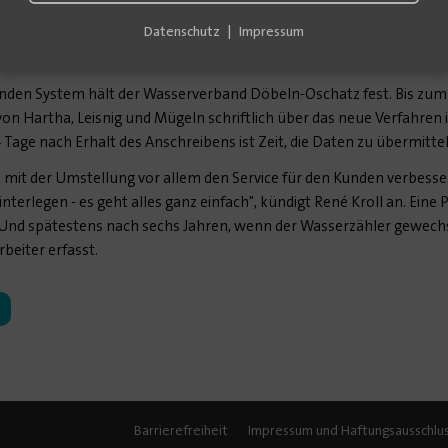
hl sie angekündigt waren", sagt René Kroll. Dann seien die Karten
Datenschutz
Impressum
stand eigenständig notiert. Während der Corona-Pandemie sei das 
lten, um die Ansteckungsgefahr mit dem Virus möglichst gering zu 
nden System hält der Wasserverband Döbeln-Oschatz fest. Bis zum 1
von Hartha, Leisnig und Mügeln schriftlich über das neue Verfahre
4 Tage nach Erhalt des Anschreibens ist Zeit, die Daten zu übermitte
n mit der Umstellung vor allem den Service für den Kunden verbess
interlegen - es geht alles ganz einfach", kündigt René Kroll an. Eine
. Und spätestens nach sechs Jahren, wenn der Wasserzähler gewech
rbeiter erfasst.
k
Barrierefreiheit
Impressum und Haftungsausschlu