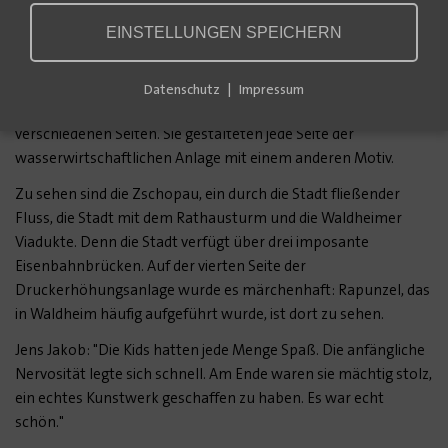
spricht von "einer genialen Aktion". Alle hätten wahnsinnig viel
Spaß gehabt. Und Verkehrsteilnehmer würden die Stadt
EINSTELLUNGEN SPEICHERN
Waldheim jetzt noch einmal von einer vollkommen anderen
Seite sehen - als Graffiti.
Datenschutz
Impressum
Die Schüler näherten sich dem Thema Waldheim von
verschiedenen Seiten. Sie gestalteten jede Seite der
wasserwirtschaftlichen Anlage mit einem anderen Motiv.
Zu sehen sind die Zschopau, ein durch die Stadt fließender
Fluss, die Stadt mit dem Rathausturm und die Waldheimer
Viadukte. Denn die Stadt verfügt über drei imposante
Eisenbahnbrücken. Auf der vierten Seite der
Druckerhöhungsanlage wurde es märchenhaft: Rapunzel, das
in Waldheim häufig aufgeführt wurde, ist dort zu sehen.
Jens Jakob: "Die Kids hatten jede Menge Spaß. Die anfängliche
Nervosität legte sich schnell. Am Ende waren sie mächtig stolz,
ein echtes Kunstwerk geschaffen zu haben. Es war echt
schön."