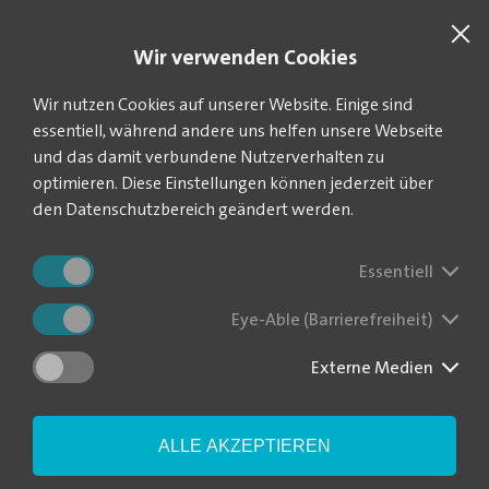
SUCHE
VEOLIA.DE
Wir verwenden Cookies
Sie befinden sich hier:
Startseite
Aktuelles
News-Blog
Wir nutzen Cookies auf unserer Website. Einige sind
essentiell, während andere uns helfen unsere Webseite
und das damit verbundene Nutzerverhalten zu
optimieren. Diese Einstellungen können jederzeit über
Kunst für die "Goldene
den Datenschutzbereich geändert werden.
Höhe"
Essentiell
Eye-Able (Barrierefreiheit)
|
So schnell lässt sich ein schlichter Baukörper in einen
30.06.2025
Hingucker verwandeln: Schüler der Klassen 8 bis 10 des Martin-
Luther-Gymnasiums in Hartha haben sich zum Abschluss des
Externe Medien
Schuljahres mit einem Graffiti an der Druckerhöhungsstation
"Goldene Höhe" in Waldheim verewigt. Organisiert wurde das
Kunstprojekt von Veolia.
ALLE AKZEPTIEREN
Jens Jakob, Gruppenleiter Trinkwasser bei Veolia in Döbeln,