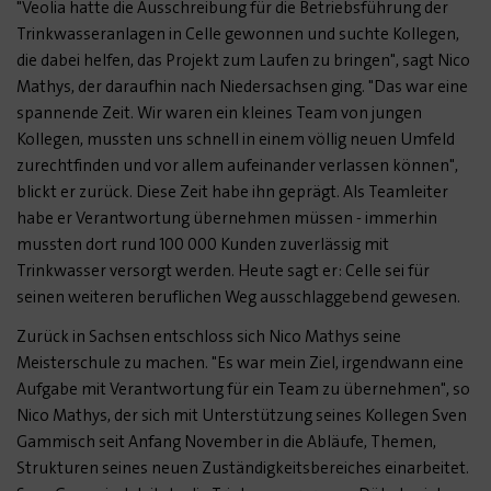
"Veolia hatte die Ausschreibung für die Betriebsführung der
Trinkwasseranlagen in Celle gewonnen und suchte Kollegen,
die dabei helfen, das Projekt zum Laufen zu bringen", sagt Nico
Mathys, der daraufhin nach Niedersachsen ging. "Das war eine
spannende Zeit. Wir waren ein kleines Team von jungen
Kollegen, mussten uns schnell in einem völlig neuen Umfeld
zurechtfinden und vor allem aufeinander verlassen können",
blickt er zurück. Diese Zeit habe ihn geprägt. Als Teamleiter
habe er Verantwortung übernehmen müssen - immerhin
mussten dort rund 100 000 Kunden zuverlässig mit
Trinkwasser versorgt werden. Heute sagt er: Celle sei für
seinen weiteren beruflichen Weg ausschlaggebend gewesen.
Zurück in Sachsen entschloss sich Nico Mathys seine
Meisterschule zu machen. "Es war mein Ziel, irgendwann eine
Aufgabe mit Verantwortung für ein Team zu übernehmen", so
Nico Mathys, der sich mit Unterstützung seines Kollegen Sven
Gammisch seit Anfang November in die Abläufe, Themen,
Strukturen seines neuen Zuständigkeitsbereiches einarbeitet.