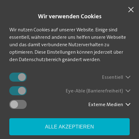
SUCHE
VEOLIA.DE
Wir verwenden Cookies
Sie befinden sich hier:
Startseite
Aktuelles
News-Blog
Wir nutzen Cookies auf unserer Website. Einige sind
essentiell, während andere uns helfen unsere Webseite
und das damit verbundene Nutzerverhalten zu
optimieren. Diese Einstellungen können jederzeit über
Führungswechsel
den Datenschutzbereich geändert werden.
Essentiell
11.11.2021
Eye-Able (Barrierefreiheit)
Externe Medien
ALLE AKZEPTIEREN
Der frischgebackene Wassermeister Nico Mathys hat die