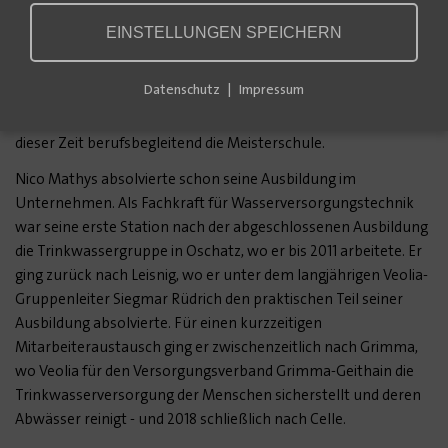
Trinkwassergruppe der Veolia Wasser Deutschland GmbH in
EINSTELLUNGEN SPEICHERN
Döbeln übernommen. Der 33-Jährige sorgt dort mit 15
Kollegen für eine zuverlässige Trinkwasserversorgung in
Datenschutz
Impressum
Döbeln und Umgebung. Zuvor arbeitete er als
Trinkwassermonteur in der Leisniger Gruppe und besuchte in
dieser Zeit berufsbegleitend die Meisterschule.
Nico Mathys absolvierte schon seine Ausbildung im
Unternehmen. Als Fachkraft für Wasserversorgungstechnik
war seine erste Station nach der abgeschlossenen Ausbildung
die Trinkwassergruppe in Oschatz, wo er bis 2011 arbeitete. Er
ging zurück nach Leisnig, wo er unter dem langjährigen Veolia-
Gruppenleiter Siegmar Rüdrich den praktischen Teil seiner
Ausbildung absolvierte. Für einen kurzzeitigen
Mitarbeiteraustausch ging er zwischenzeitlich nach Grimma,
wo Veolia für den Versorgungsverband Grimma-Geithain die
Trinkwasserversorgung der Menschen sicherstellt und deren
Abwässer reinigt - und 2018 schließlich nach Celle.