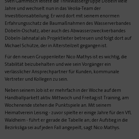
Sven Gammisch leitete die Trinkwassergruppe Döbeln viele
Jahre und wechselt nun in das Veolia-Team der
Investitionsabteilung. Er wird dort mit seinem enormen
Erfahrungsschatz die Baumaßnahmen des Wasserverbandes
Döbeln-Oschatz, aber auch des Abwasserzweckverbandes
Döbeln-Jahnatal als Projektleiter betreuen und folgt dort auf
Michael Schütze, der in Altersteilzeit gegangen ist.
Für den neuen Gruppenleiter Nico Mathys ist es wichtig, die
Stabilität beizubehalten und wie sein Vorgänger ein
verlässlicher Ansprechpartner für Kunden, kommunale
Vertreter und Kollegen zu sein.
Neben seinem Job ist er mehrfach in der Woche auf dem
Handballparkett aktiv. Mittwoch und Freitag ist Training, am
Wochenende stehen die Punktspiele an. Mit seinem
Heimatverein Leisnig - zuvor spielte er einige Jahre für den VfL
Waldheim - führt er gerade die Tabelle an; der Aufstieg in die
Bezirksliga sei auf jeden Fall angepeilt, sagt Nico Mathys.