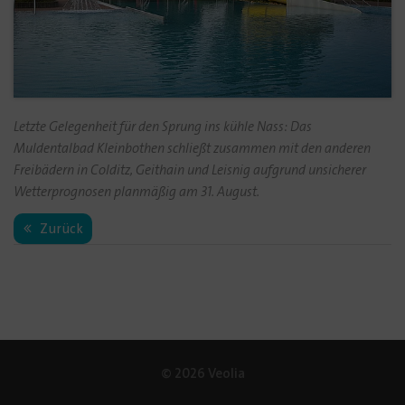
Letzte Gelegenheit für den Sprung ins kühle Nass: Das
Muldentalbad Kleinbothen schließt zusammen mit den anderen
Freibädern in Colditz, Geithain und Leisnig aufgrund unsicherer
Wetterprognosen planmäßig am 31. August.
Zurück
© 2026 Veolia