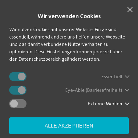
SUCHE
VEOLIA.DE
Wir verwenden Cookies
Sie befinden sich hier:
Startseite
Aktuelles
News-Blog
Wir nutzen Cookies auf unserer Website. Einige sind
essentiell, während andere uns helfen unsere Webseite
und das damit verbundene Nutzerverhalten zu
optimieren. Diese Einstellungen können jederzeit über
Freibäder schließen am
den Datenschutzbereich geändert werden.
31. August
Essentiell
Eye-Able (Barrierefreiheit)
|
Die unsicheren Wetterprognosen haben die
27.08.2025
Verantwortlichen bei Veolia dazu bewogen, die Freibäder in Colditz,
Geithain, Kleinbothen und Leisnig wie geplant am 31. August zu
Externe Medien
schließen - und nicht in die Verlängerung zu gehen.
"Wir haben uns zu Beginn der Woche dazu mit den Kommunen
ALLE AKZEPTIEREN
ausgetauscht und sind zu dem Schluss gekommen, diese
ziemlich durchwachsene Saison mit sehr schwankenden