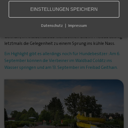
Besucherzahlen Ende August zu beenden", erklärt Sebastian
EINSTELLUNGEN SPEICHERN
Schulze, Gruppenleiter Bäder bei Veolia. Das Unternehmen
betreibt die Freibäder im Auftrag der Kommunen.
Datenschutz
Impressum
Damit besteht am 31. August im Waldbad Colditz, im Freibad
Geithain, im Muldentalbad Kleinbothen und im Freibad Leisnig
letztmals die Gelegenheit zu einem Sprung ins kühle Nass.
Ein Highlight gibt es allerdings noch für Hundebesitzer: Am 6.
September können die Vierbeiner im Waldbad Colditz ins
Wasser springen und am 13. September im Freibad Geithain.