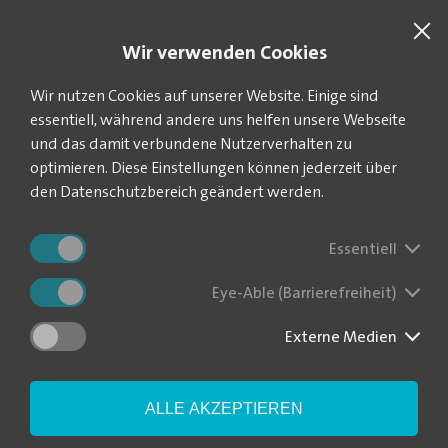
SUCHE
VEOLIA.DE
Wir verwenden Cookies
Sie befinden sich hier:
Startseite
Aktuelles
News-Blog
Wir nutzen Cookies auf unserer Website. Einige sind
essentiell, während andere uns helfen unsere Webseite
und das damit verbundene Nutzerverhalten zu
optimieren. Diese Einstellungen können jederzeit über
Filter sollten
den Datenschutzbereich geändert werden.
vorsorglich gespült
Essentiell
werden
Eye-Able (Barrierefreiheit)
Externe Medien
|
Nach einem Schaden am Trinkwasserversorgungsnetz
02.09.2024
in Oschatz empfiehlt das Gesundheitsamt des Landkreises
Nordsachsen den Verbrauchern, vorsorglich die Filter in der
Hausinstallation rückzuspülen. Eine Maßnahme, um die Qualität
des Trinkwassers bis zum Wasserhahn zu sichern.
ALLE AKZEPTIEREN