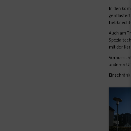
In den kom
gepflastert
Liebknecht
Auch am Tr
Spezialtec
mit der Ka
Voraussicht
anderen Uf
Einschränk