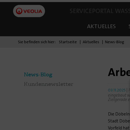
SERVICEPORTAL WAS
AKTUELLES
Sie befinden sich hier:
Startseite
Aktuelles
News-Blog
Arbe
News-Blog
Kundennewsletter
|
03.11.2025
eingebaut w
Zielgerade e
Die Döbeln
Stadt Döbel
Vorfeld ha